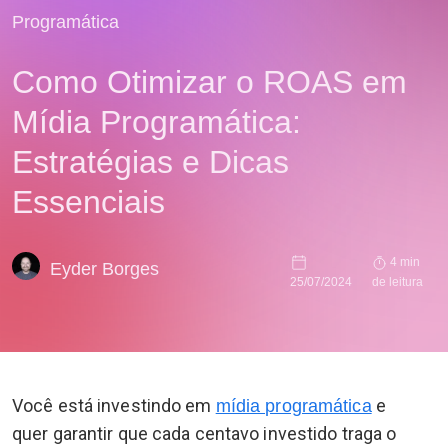
Programática
Como Otimizar o ROAS em
Mídia Programática:
Estratégias e Dicas
Essenciais
4 min
Eyder Borges
25/07/2024
de leitura
Você está investindo em
e
mídia programática
quer garantir que cada centavo investido traga o