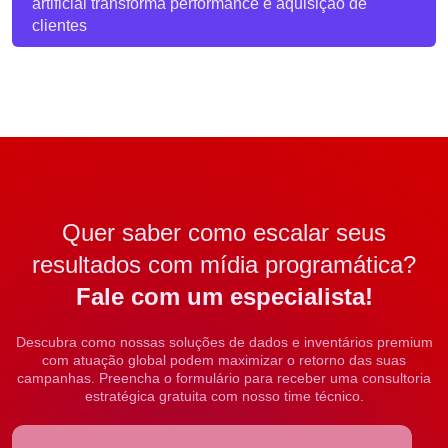
artificial transforma performance e aquisição de
clientes
Quer saber como escalar seus
resultados com mídia programática?
Fale com um especialista!
Descubra como nossas soluções de dados e inventários premium
com atuação global podem maximizar o retorno das suas
campanhas. Preencha o formulário para receber uma consultoria
estratégica gratuita com nosso time técnico.