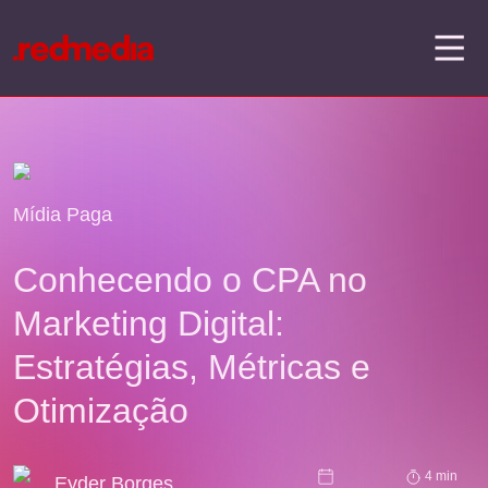
Mídia Paga
Conhecendo o CPA no
Marketing Digital:
Estratégias, Métricas e
Otimização
4 min
Eyder Borges