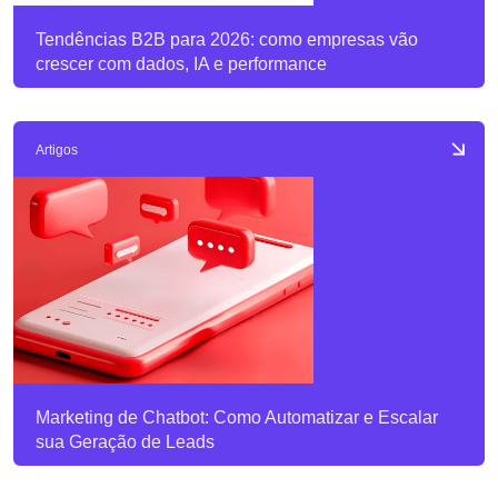
Tendências B2B para 2026: como empresas vão
crescer com dados, IA e performance
Artigos
Marketing de Chatbot: Como Automatizar e Escalar
sua Geração de Leads