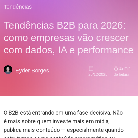
Tendências
Tendências B2B para 2026:
como empresas vão crescer
com dados, IA e performance
12 min
Eyder Borges
25/12/2025
de leitura
O B2B está entrando em uma fase decisiva. Não
é mais sobre quem investe mais em mídia,
publica mais conteúdo — especialmente quando