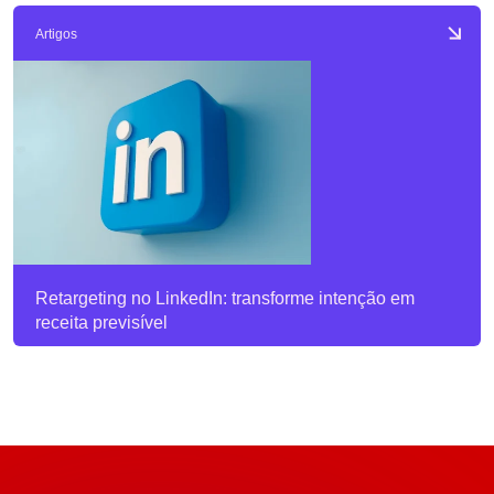
Artigos
Retargeting no LinkedIn: transforme intenção em
receita previsível