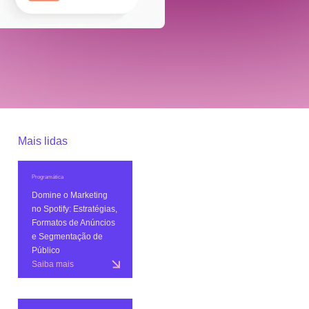
Mais lidas
Programática
Domine o Marketing
no Spotify: Estratégias,
Formatos de Anúncios
e Segmentação de
Público
Saiba mais