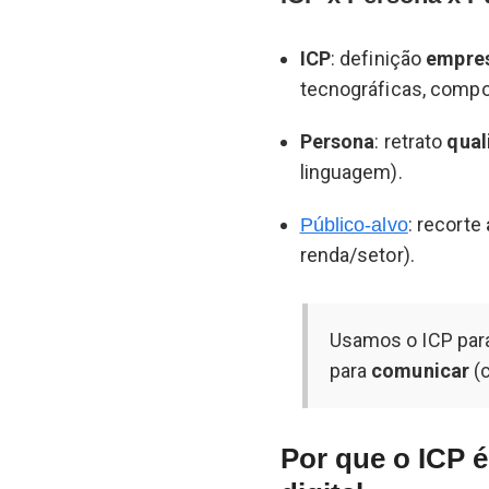
ICP
: definição
empres
tecnográficas, compo
Persona
: retrato
qual
linguagem).
: recorte
Público-alvo
renda/setor).
Usamos o ICP pa
para
comunicar
(
Por que o ICP é