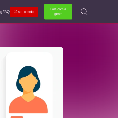
Fale com a
og
FAQ
Já sou cliente
gente