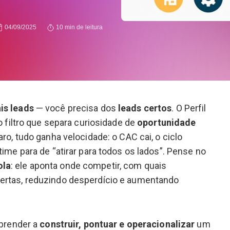
04/09/2025
10 min de leitura
is leads
— você precisa dos
leads certos
. O Perfil
 o filtro que separa curiosidade de
oportunidade
aro, tudo ganha velocidade: o CAC cai, o ciclo
time para de “atirar para todos os lados”. Pense no
ola
: ele aponta onde competir, com quais
ertas, reduzindo desperdício e aumentando
aprender a
construir, pontuar e operacionalizar
um