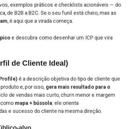
ivos, exemplos práticos e checklists acionáveis — do
a, de B2B a B2C. Se o seu funil está cheio, mas as
ham
, é aqui que a virada começa.
ópico
e descubra como desenhar um ICP que vira
fil de Cliente Ideal)
Profile)
é a descrição objetiva do tipo de cliente que
 produto e, por isso,
gera mais resultado para o
 ciclo de vendas mais curto, churn menor e margem
P como
mapa + bússola
: ele orienta
ndas e sucesso do cliente na mesma direção.
úblico-alvo