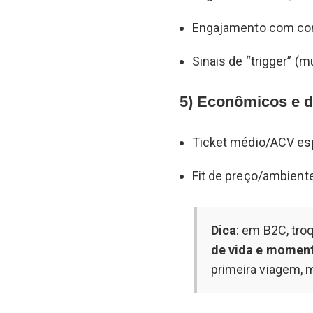
Engajamento com co
Sinais de “trigger” (m
5) Econômicos e d
Ticket médio/ACV es
Fit de preço/ambiente
Dica
: em B2C, tro
de vida e momen
primeira viagem, 