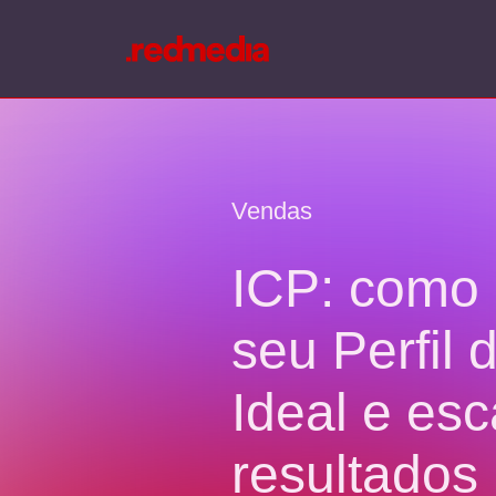
Vendas
ICP: como d
seu Perfil 
Ideal e esc
resultados