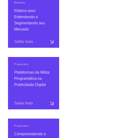
Marketing
Público-alvo:
Entendendo e
Segmentando seu
Mercado
Saiba mais
Programática
Plataformas de Mídia
Programática na
Publicidade Digital
Saiba mais
Programática
Compreendendo o