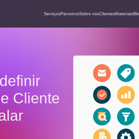
Serviços
Parceiros
Sobre nós
Clientes
Materiais
Bl
efinir
de Cliente
alar