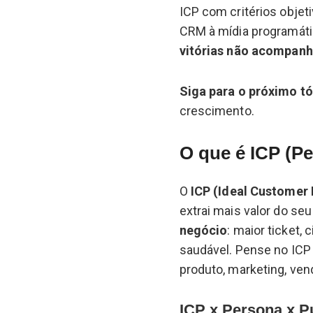
ICP com critérios objet
CRM à mídia programátic
vitórias não acompan
Siga para o próximo t
crescimento.
O que é ICP (Per
O
ICP (Ideal Customer 
extrai mais valor do seu
negócio
: maior ticket,
saudável. Pense no IC
produto, marketing, ve
ICP x Persona x P