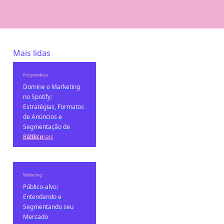
Mais lidas
Programática
Domine o Marketing
no Spotify:
Estratégias, Formatos
de Anúncios e
Segmentação de
Público
Saiba mais
Marketing
Público-alvo:
Entendendo e
Segmentando seu
Mercado