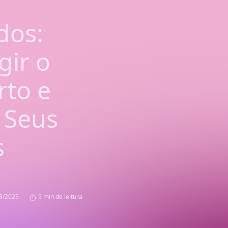
dos:
gir o
rto e
 Seus
s
3/2025
5 min de leitura