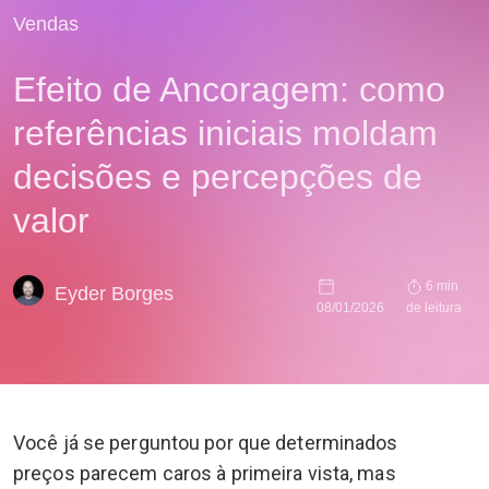
Vendas
Efeito de Ancoragem: como
referências iniciais moldam
decisões e percepções de
valor
6 min
Eyder Borges
08/01/2026
de leitura
Você já se perguntou por que determinados
preços parecem caros à primeira vista, mas