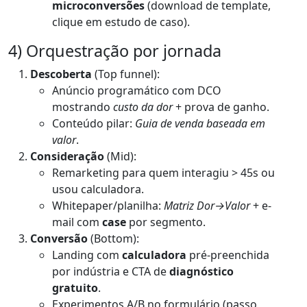
microconversões
(download de template,
clique em estudo de caso).
4) Orquestração por jornada
Descoberta
(Top funnel):
Anúncio programático com DCO
mostrando
custo da dor
+ prova de ganho.
Conteúdo pilar:
Guia de venda baseada em
valor
.
Consideração
(Mid):
Remarketing para quem interagiu > 45s ou
usou calculadora.
Whitepaper/planilha:
Matriz Dor→Valor
+ e-
mail com
case
por segmento.
Conversão
(Bottom):
Landing com
calculadora
pré-preenchida
por indústria e CTA de
diagnóstico
gratuito
.
Experimentos A/B no formulário (passo