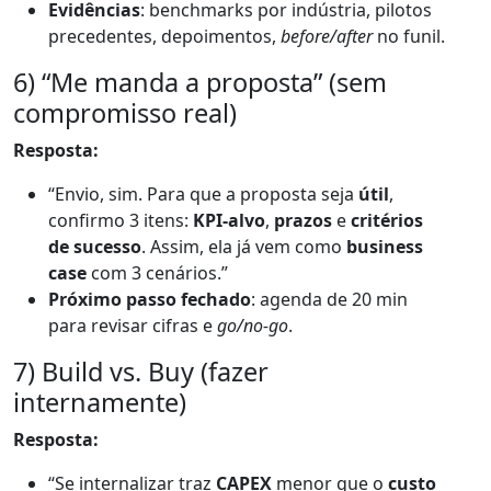
Evidências
: benchmarks por indústria, pilotos
precedentes, depoimentos,
before/after
no funil.
6) “Me manda a proposta” (sem
compromisso real)
Resposta:
“Envio, sim. Para que a proposta seja
útil
,
confirmo 3 itens:
KPI-alvo
,
prazos
e
critérios
de sucesso
. Assim, ela já vem como
business
case
com 3 cenários.”
Próximo passo fechado
: agenda de 20 min
para revisar cifras e
go/no-go
.
7) Build vs. Buy (fazer
internamente)
Resposta:
“Se internalizar traz
CAPEX
menor que o
custo