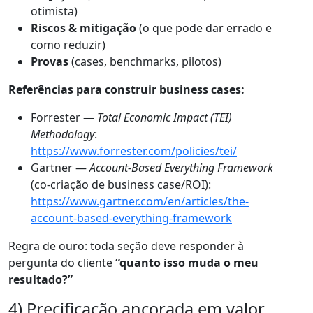
otimista)
Riscos & mitigação
(o que pode dar errado e
como reduzir)
Provas
(cases, benchmarks, pilotos)
Referências para construir business cases:
Forrester —
Total Economic Impact (TEI)
Methodology
:
https://www.forrester.com/policies/tei/
Gartner —
Account-Based Everything Framework
(co-criação de business case/ROI):
https://www.gartner.com/en/articles/the-
account-based-everything-framework
Regra de ouro: toda seção deve responder à
pergunta do cliente
“quanto isso muda o meu
resultado?”
4) Precificação ancorada em valor