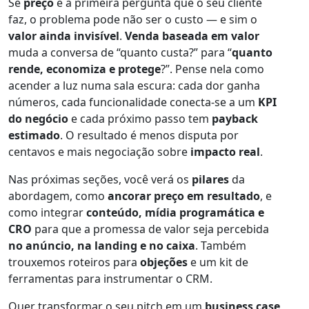
Se
preço
é a primeira pergunta que o seu cliente
faz, o problema pode não ser o custo — e sim o
valor ainda invisível
.
Venda baseada em valor
muda a conversa de “quanto custa?” para “
quanto
rende, economiza e protege
?”. Pense nela como
acender a luz numa sala escura: cada dor ganha
números, cada funcionalidade conecta-se a um
KPI
do negócio
e cada próximo passo tem
payback
estimado
. O resultado é menos disputa por
centavos e mais negociação sobre
impacto real
.
Nas próximas seções, você verá os
pilares
da
abordagem, como
ancorar preço em resultado
, e
como integrar
conteúdo, mídia programática e
CRO
para que a promessa de valor seja percebida
no anúncio, na landing e no caixa
. Também
trouxemos roteiros para
objeções
e um kit de
ferramentas para instrumentar o CRM.
Quer transformar o seu pitch em um
business case