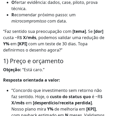
O
fertar evidência: dados, case, piloto, prova
técnica.
R
ecomendar próximo passo: um
microcompromisso
com data.
“Faz sentido sua preocupação com
[tema]
. Se
[dor]
custa ~R$
X/mês
, podemos validar uma redução de
Y%
em
[KPI]
com um teste de 30 dias. Topa
definirmos o desenho agora?”
1) Preço e orçamento
Objeção:
“Está caro.”
Resposta orientada a valor:
“Concordo que investimento sem retorno não
faz sentido. Hoje, o
custo do status quo
é ~R$
X/mês
em
[desperdício/receita perdida]
.
Nosso plano mira
Y%
de melhoria em
[KPI]
,
com payback estimado em
N
meses. Validamos