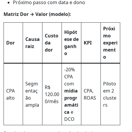
Próximo passo com data e dono
Matriz Dor → Valor (modelo):
Próxi
Hipót
Custo
mo
Causa
ese de
Dor
da
KPI
experi
raiz
ganh
dor
ment
o
o
-20%
CPA
Segm
com
Piloto
R$
CPA
entaç
mídia
CPA,
em 2
120.00
alto
ão
progr
ROAS
cluste
0/mês
ampla
amáti
rs
ca
e
DCO