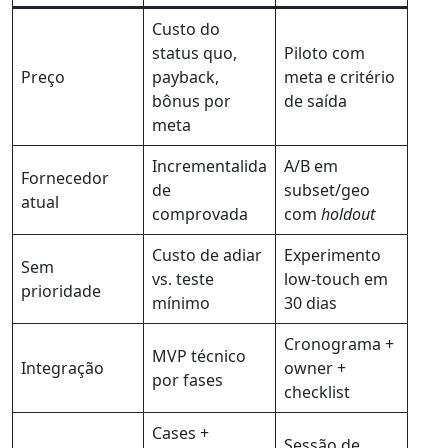
Custo do
status quo,
Piloto com
Preço
payback,
meta e critério
bônus por
de saída
meta
Incrementalida
A/B em
Fornecedor
de
subset/geo
atual
comprovada
com
holdout
Custo de adiar
Experimento
Sem
vs. teste
low-touch em
prioridade
mínimo
30 dias
Cronograma +
MVP técnico
Integração
owner +
por fases
checklist
Cases +
Sessão de