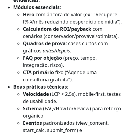
evidências
.
Módulos essenciais
:
Hero
com âncora de valor (ex.: “Recupere
R$
X
/mês reduzindo desperdício de mídia”).
Calculadora de ROI/payback
com
cenários (conservador/provável/otimista).
Quadros de prova
: cases curtos com
gráficos
antes/depois
.
FAQ por objeção
(preço, tempo,
integração, risco).
CTA primário
fixo (“Agende uma
consultoria gratuita”).
Boas práticas técnicas
:
Velocidade
(LCP < 2,5s), mobile-first, testes
de usabilidade.
Schema
(FAQ/HowTo/Review) para reforço
orgânico.
Eventos
padronizados (view_content,
start_calc, submit_form) e