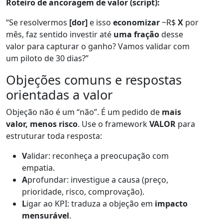
Roteiro de ancoragem de valor (script):
“Se resolvermos
[dor]
e isso
economizar
~R$
X
por
mês, faz sentido investir até
uma fração
desse
valor para capturar o ganho? Vamos validar com
um piloto de 30 dias?”
Objeções comuns e respostas
orientadas a valor
Objeção não é um “não”. É um pedido de
mais
valor, menos risco
. Use o framework
VALOR
para
estruturar toda resposta:
V
alidar: reconheça a preocupação com
empatia.
A
profundar: investigue a causa (preço,
prioridade, risco, comprovação).
L
igar ao KPI: traduza a objeção em
impacto
mensurável
.