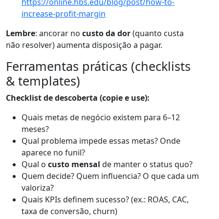
https://online.hbs.edu/blog/post/how-to-
increase-profit-margin
Lembre
: ancorar no
custo da dor
(quanto custa
não resolver) aumenta disposição a pagar.
Ferramentas práticas (checklists
& templates)
Checklist de descoberta (copie e use):
Quais metas de negócio existem para 6–12
meses?
Qual problema impede essas metas? Onde
aparece no funil?
Qual o
custo mensal
de manter o status quo?
Quem decide? Quem influencia? O que cada um
valoriza?
Quais KPIs definem sucesso? (ex.: ROAS, CAC,
taxa de conversão, churn)