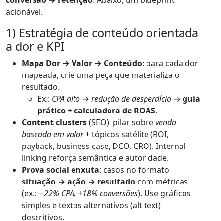
conversão → retenção
. Abaixo, um blueprint
acionável.
1) Estratégia de conteúdo orientada
a dor e KPI
Mapa Dor → Valor → Conteúdo
: para cada dor
mapeada, crie uma peça que materializa o
resultado.
Ex.:
CPA alto
→
redução de desperdício
→
guia
prático + calculadora de ROAS
.
Content clusters
(SEO): pilar sobre
venda
baseada em valor
+ tópicos satélite (ROI,
payback, business case, DCO, CRO). Internal
linking reforça semântica e autoridade.
Prova social enxuta
: casos no formato
situação → ação → resultado
com métricas
(ex.:
−22% CPA, +18% conversões
). Use gráficos
simples e textos alternativos (alt text)
descritivos.