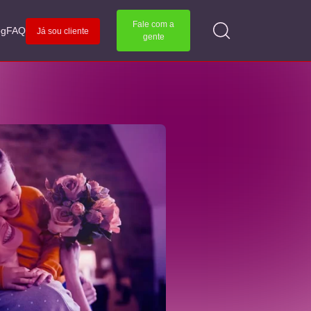
Fale com a
og
FAQ
Já sou cliente
gente