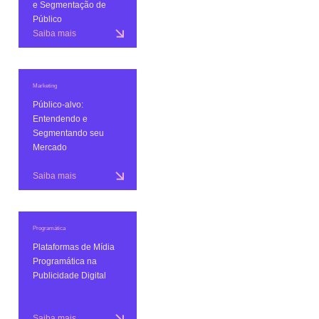
e Segmentação de
Público
Saiba mais
Marketing
Público-alvo:
Entendendo e
Segmentando seu
Mercado
Saiba mais
Programática
Plataformas de Mídia
Programática na
Publicidade Digital
Saiba mais