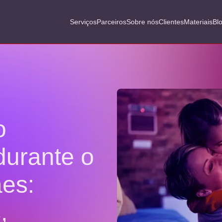
Serviços
Parceiros
Sobre nós
Clientes
Materiais
Bl
o
durante o
es:
,