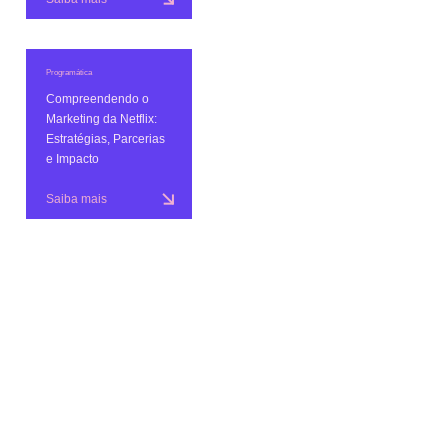
Programática
Compreendendo o
Marketing da Netflix:
Estratégias, Parcerias
e Impacto
Saiba mais