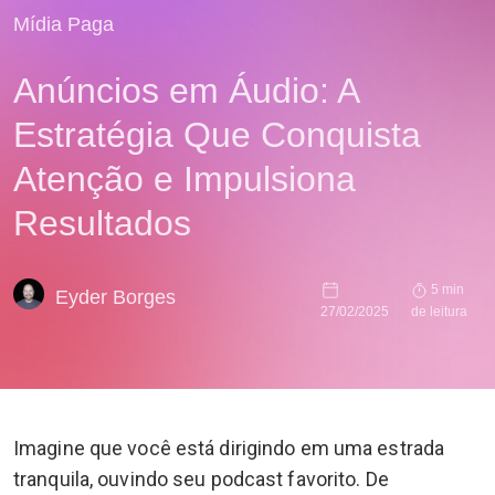
Mídia Paga
Anúncios em Áudio: A
Estratégia Que Conquista
Atenção e Impulsiona
Resultados
5 min
Eyder Borges
27/02/2025
de leitura
Imagine que você está dirigindo em uma estrada
tranquila, ouvindo seu podcast favorito. De