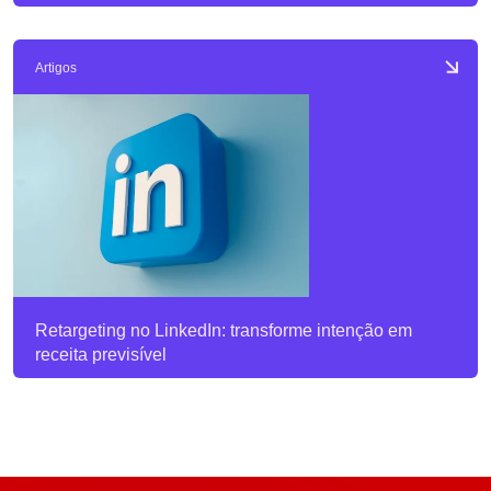
Artigos
Retargeting no LinkedIn: transforme intenção em
receita previsível