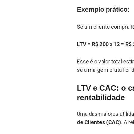
Exemplo prático:
Se um cliente compra R
LTV = R$ 200 x 12 = R$ 
Esse é o valor total es
se a margem bruta for de
LTV e CAC: o c
rentabilidade
Uma das maiores utilid
de Clientes (CAC)
. A r