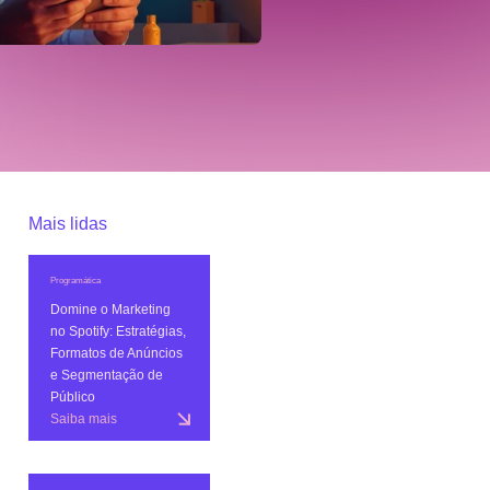
Mais lidas
Programática
Domine o Marketing
no Spotify: Estratégias,
Formatos de Anúncios
e Segmentação de
Público
Saiba mais