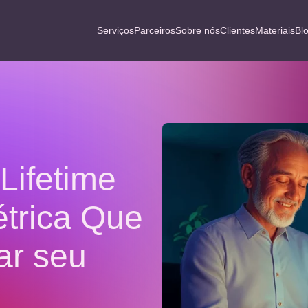
Serviços
Parceiros
Sobre nós
Clientes
Materiais
Bl
Lifetime
étrica Que
ar seu