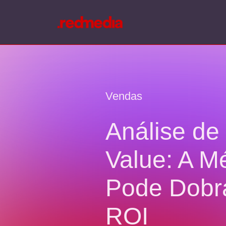
Vendas
Análise de 
Value: A M
Pode Dobr
ROI