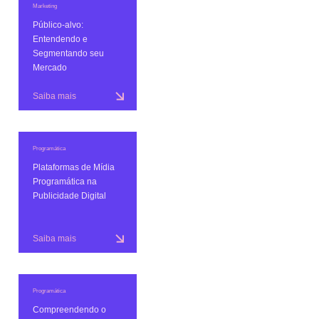
Marketing
Público-alvo:
Entendendo e
Segmentando seu
Mercado
Saiba mais
Programática
Plataformas de Mídia
Programática na
Publicidade Digital
Saiba mais
Programática
Compreendendo o