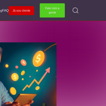
Fale com a
og
FAQ
Já sou cliente
gente