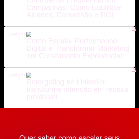
Campanhas: Como Equilibrar
Alcance, Conversão e ROI
Artigos
Como Escalar Performance
Digital e Transformar Marketing
em Crescimento Exponencial
Artigos
Retargeting no LinkedIn:
transforme intenção em receita
previsível
Quer saber como escalar seus