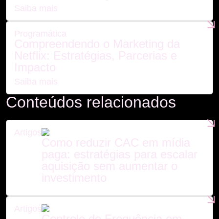
Saiba mais
Programática
Compreendendo o Marketing da
Netflix: Estratégias, Parcerias e
Impacto
Saiba mais
Conteúdos relacionados
Artigos
Como reduzir CAC em mídia
paga: estratégias para escalar
aquisição sem aumentar o
investimento
Artigos
Controle de Frequência em