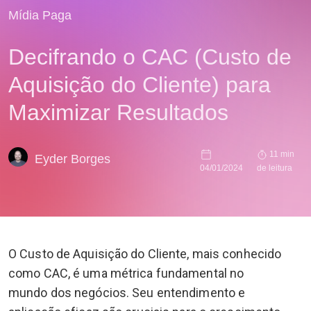
Mídia Paga
Decifrando o CAC (Custo de
Aquisição do Cliente) para
Maximizar Resultados
11 min
Eyder Borges
04/01/2024
de leitura
O Custo de Aquisição do Cliente, mais conhecido
como CAC, é uma métrica fundamental no
mundo dos negócios. Seu entendimento e