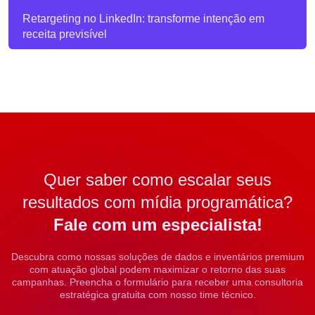
Retargeting no LinkedIn: transforme intenção em
receita previsível
Quer saber como escalar seus
resultados com mídia programática?
Fale com um especialista!
Descubra como nossas soluções de dados e inventários premium
com atuação global podem maximizar o retorno das suas
campanhas. Preencha o formulário para receber uma consultoria
estratégica gratuita com nosso time técnico.